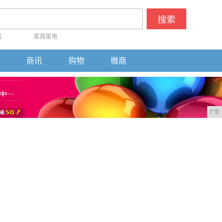
搜索
机
家具家电
商讯
购物
微商
广告