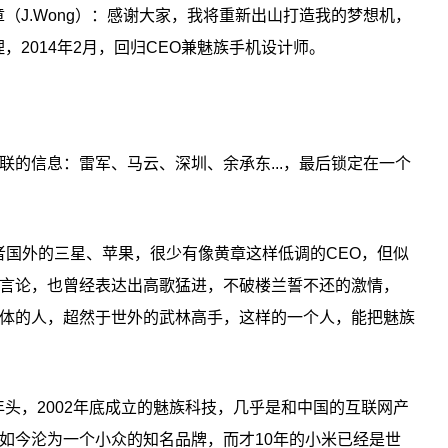
章（J.Wong）：感谢大家，我将重新出山打造我的梦想机，
理，2014年2月，回归CEO兼魅族手机设计师。
联的信息：雷军、马云、深圳、余承东...，最后锁定在一个
者国外的三星、苹果，很少有像黄章这样低调的CEO，但似
言论，也曾经表达出高歌猛进，不破楼兰誓不还的激情，
体的人，超然于世外的武林高手，这样的一个人，能把魅族
个年头，2002年底成立的魅族科技，几乎是和中国的互联网产
如今沦为一个小众的知名品牌，而才10年的小米已经是世