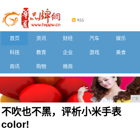
首页
资讯
财经
汽车
娱乐
科技
教育
企业
游戏
美食
商讯
购物
微商
广告
不吹也不黑，评析小米手表
color!