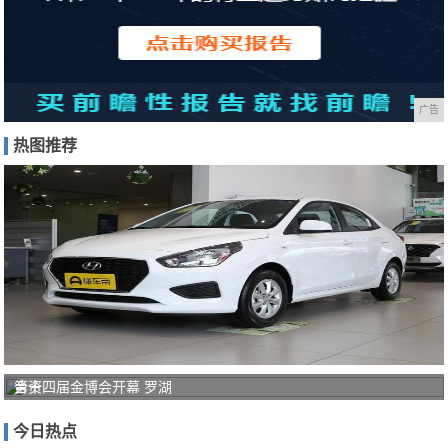
广告
热图推荐
合资
第十四届金博会开幕 罗湖
轿车
今日热点
4.99