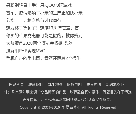
果粉别轻易上手！用iQOO 3玩游戏
万
雷军：疫情影响了小米的生产正加快小米
起，
芳华二十，格之格与时代同行
油
魅友终于等到了！魅族17周年官宣：首
你买的苹果充电器可能是假的，教你辨别
大咖聚首2020两个博览会将掀“头脑
浅解用PHP实现MVC!
手机自带的手电筒，竟然还藏着2个很牛
网站首页
-
联系我们
-
XML地图
-
版权声明
-
免责声明
-
网站地图
TXT
注：凡本网注明来源华夏品牌网的作品，均转载自其它媒体，转载目的在于传递
更多信息，并不代表本网赞同其观点和对其真实性负责。
Copyright © 2009-2019 华夏品牌网 All Rights Reserved