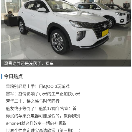
合资
现代途胜还是没落了，裸车
轿车
今日热点
4.99
果粉别轻易上手！用iQOO 3玩游戏
万
雷军：疫情影响了小米的生产正加快小米
起，
芳华二十，格之格与时代同行
油
魅友终于等到了！魅族17周年官宣：首
你买的苹果充电器可能是假的，教你辨别
iPhone4就这样改变一切向神机致
世界个性高定珠宝高清欣赏（第三期）（