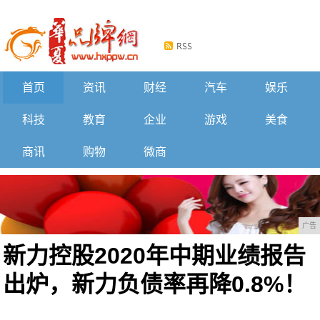
首页
资讯
财经
汽车
娱乐
科技
教育
企业
游戏
美食
商讯
购物
微商
广告
新力控股2020年中期业绩报告
出炉，新力负债率再降0.8%！