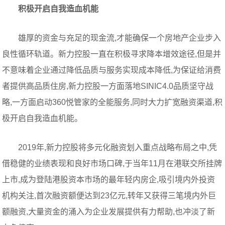
积极开启自我造血机能
雄厚的资金与充足的现金流,才能确保一个房地产企业步入
良性循环轨道。新力控股一直在积极寻求降本增效途径,但是并
不意味着企业通过降低品质与服务实现成本降低,为保证给消费
者提供高品质住房,新力控股一方面落地SINIC4.0品质坚守战
略,一方面启动360悦管家的全能服务,同时大力扩宽融资渠道,积
极开启自我造血机能。
2019年,新力控股将多元化融资划入重点战略布局之中,凭
借稳健的业绩表现和良好市场口碑,于当年11月在港联交所挂牌
上市,成为登陆港股资本市场的最年轻内房企,吸引境内外投资
机构关注,首次融资额便达到23亿元,转年又获得三笔境内外巨
额融资,大量资金的涌入为企业发展提供有力帮助,也冲淡了新