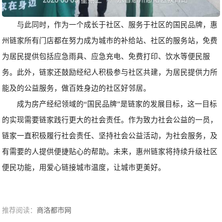
与此同时，作为一个成长于社区、服务
于
社区的国民品牌，
惠
州
链家所有门店都在努力成为城市的补给站、社区的服务站，免费
为居民提供包括应急雨具、
应急充电、免费打
印、饮水等便民服
务。此外，链家还鼓励经纪人积极参与社区共建，为居民提供力所
能及的公益服务，做百姓身边的社区好邻居。
成为房产经纪领域的“国民品牌”是链家的发展目标，这一目标
的实现需要链家践行更大的社会责任。作为致力社会公益的一员，
链家一直积极履行社会责任、坚持社会公益活动
，
为社会服务，
及
有需要的人提供
便捷贴心
的帮助
。
未来，
惠州
链家将持续升级社区
便民功能，用爱心链接城市温度
，
让城市更美好
。
推荐阅读：
商洛都市网