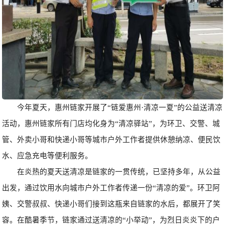
今年夏天，惠州链家开展了“链爱惠州·清凉一夏”的公益送清凉
活动，惠州链家所有门店均化身为“清凉驿站”，为环卫、交警、城
管、外卖小哥和快递小哥等城市户外工作者提供休憩纳凉、便民饮
水、应急充电等便利服务。
在炎热的夏天送清凉是链家的一贯传统，已坚持多年，从公益
出发，通过饮用水向城市户外工作者传递一份“清凉的爱”。环卫阿
姨、交警叔叔、快递小哥们接到这瓶来自链家的水后，都展开了笑
容。在酷暑季节，链家通过送清凉的“小举动”，为烈日炎炎下的户