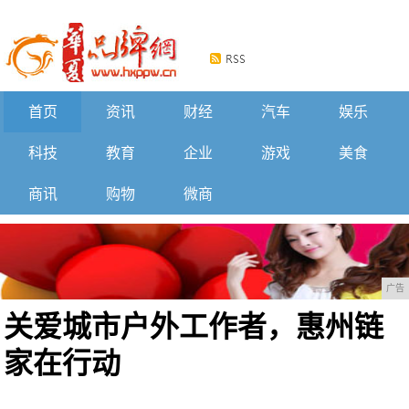
首页
资讯
财经
汽车
娱乐
科技
教育
企业
游戏
美食
商讯
购物
微商
广告
关爱城市户外工作者，惠州链
家在行动