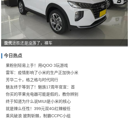
合资
现代途胜还是没落了，裸车
轿车
今日热点
4.99
果粉别轻易上手！用iQOO 3玩游戏
万
雷军：疫情影响了小米的生产正加快小米
起，
芳华二十，格之格与时代同行
油
魅友终于等到了！魅族17周年官宣：首
你买的苹果充电器可能是假的，教你辨别
终于知道为什么说MIUI是小米的核心
就是辣么任性！399元双4G红辣椒任
乘风破浪 披荆斩棘，制霸CCPC小组