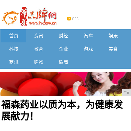
首页
资讯
财经
汽车
娱乐
科技
教育
企业
游戏
美食
商讯
购物
微商
广告
福森药业以质为本，为健康发
展献力！