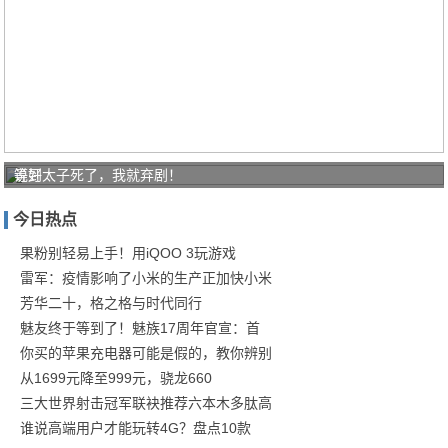
说好
等到太子死了，我就弃剧！
的高
今日热点
干精
英玛
果粉别轻易上手！用iQOO 3玩游戏
雷军：疫情影响了小米的生产正加快小米
丽
芳华二十，格之格与时代同行
苏，
魅友终于等到了！魅族17周年官宣：首
结
你买的苹果充电器可能是假的，教你辨别
从1699元降至999元，骁龙660
三大世界射击冠军联袂推荐六本木多肽高
谁说高端用户才能玩转4G？盘点10款