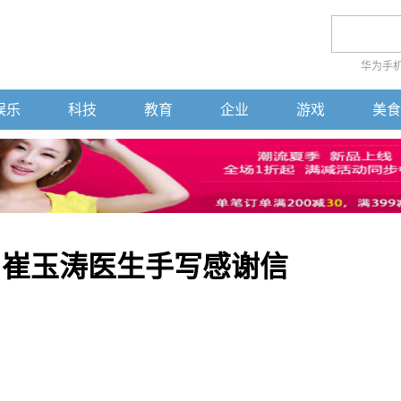
华为手
娱乐
科技
教育
企业
游戏
美食
年 崔玉涛医生手写感谢信