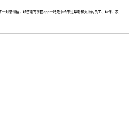
了一封感谢信，以感谢育学园app一路走来给予过帮助和支持的员工、伙伴、家