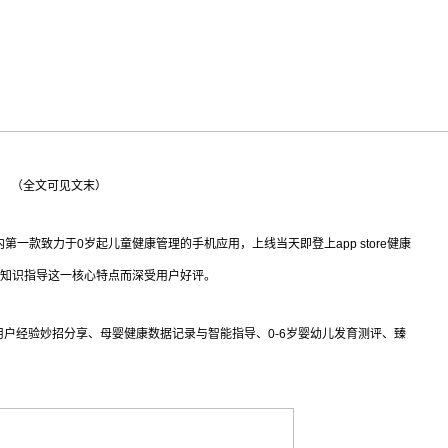
（全文可见文末）
内第一款致力于0岁起儿童健康管理的手机应用，上线当天即登上app store健康
儿知识指导这一核心特点而深受用户好评。
用户经验妙招分享、母婴健康数据记录与智能指导、0-6岁婴幼儿发育测评、臻