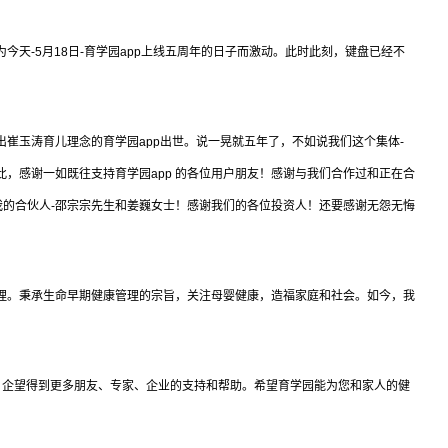
天-5月18日-育学园app上线五周年的日子而激动。此时此刻，键盘已经不
崔玉涛育儿理念的育学园app出世。说一晃就五年了，不如说我们这个集体-
此，感谢一如既往支持育学园app 的各位用户朋友！感谢与我们合作过和正在合
的合伙人-邵宗宗先生和姜巍女士！感谢我们的各位投资人！还要感谢无怨无悔
理。秉承生命早期健康管理的宗旨，关注母婴健康，造福家庭和社会。如今，我
，企望得到更多朋友、专家、企业的支持和帮助。希望育学园能为您和家人的健