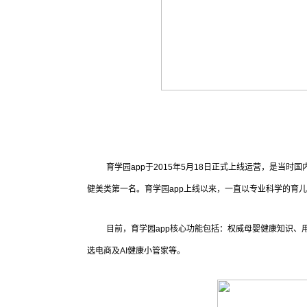
育学园app于2015年5月18日正式上线运营，是当时国
健美类第一名。育学园app上线以来，一直以专业科学的育
目前，育学园app核心功能包括：权威母婴健康知识、
选电商及AI健康小管家等。