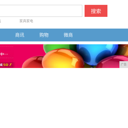
搜索
机
家具家电
商讯
购物
微商
广告