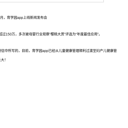
年5月，育学园app上线新闻发布会
超过150万，多次被母婴行业观察“樱桃大赏”评选为“年度最佳应用”。
谢信中所写的，目前，育学园app已经从儿童健康管理顺利过渡至妇产儿健康管
长大！