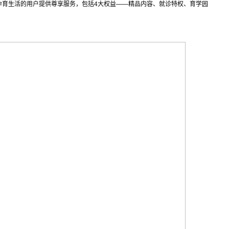
孕育生活的用户提供尊享服务，包括4大权益——精品内容、就诊特权、育学园