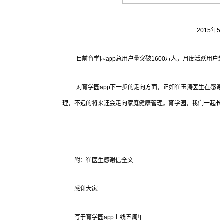
2015
目前育学园app总用户量突破1600万人，月度活跃用户
对育学园app下一步的走向方面，正如崔玉涛医生在感
理，不远的将来还会走向家庭健康管理。育学园，我们一起
附：崔医生感谢信全文
感谢大家
写于育学园app上线五周年