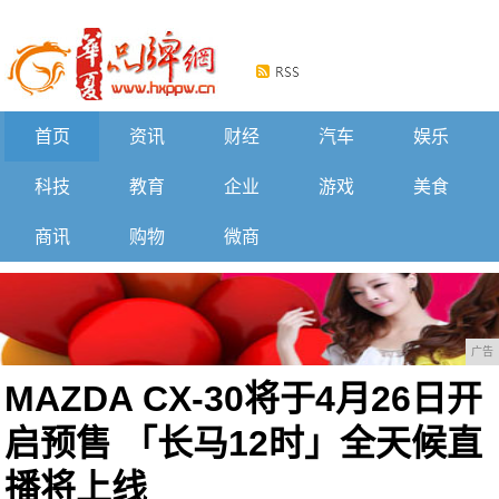
首页
资讯
财经
汽车
娱乐
科技
教育
企业
游戏
美食
商讯
购物
微商
广告
MAZDA CX-30将于4月26日开
启预售 「长马12时」全天候直
播将上线