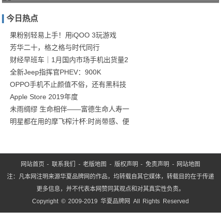
的高
今日热点
干精
英玛
果粉别轻易上手！用iQOO 3玩游戏
芳华二十，格之格与时代同行
丽
财经早班车｜1月国内市场手机出货量2
苏，
全新Jeep指挥官PHEV：900K
结
OPPO手机不止颜值不俗，还有黑科技
Apple Store 2019年度
未雨绸缪 生命相伴——富德生命人寿一
明星都在用的摩飞榨汁杯:时尚带感、便
网站首页
-
联系我们
-
老版地图
-
版权声明
-
免责声明
-
网站地图
注：凡本网注明来源华夏品牌网的作品，均转载自其它媒体，转载目的在于传递
更多信息，并不代表本网赞同其观点和对其真实性负责。
Copyright © 2009-2019 华夏品牌网 All Rights Reserved