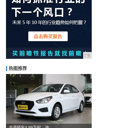
广告
热图推荐
合资轿车4.99万起，油