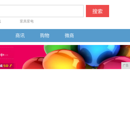
搜索
机
家具家电
商讯
购物
微商
广告