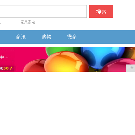
搜索
机
家具家电
商讯
购物
微商
广告