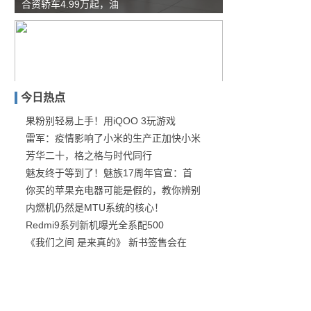
合资轿车4.99万起，油
今日热点
果粉别轻易上手！用iQOO 3玩游戏
雷军：疫情影响了小米的生产正加快小米
第十四届金博会开幕 罗湖
芳华二十，格之格与时代同行
魅友终于等到了！魅族17周年官宣：首
你买的苹果充电器可能是假的，教你辨别
内燃机仍然是MTU系统的核心！
Redmi9系列新机曝光全系配500
《我们之间 是来真的》 新书签售会在