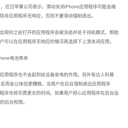
报道，近日苹果公司表示，滑动关闭iPhone应用程序可能会缩
除非应用程序无响应，否则不要滑动强制退出。
出现时之前打开的应用程序会被冻结并处于待机模式，帮助
户可以在应用程序无响应的情况再选择下上滑关闭应用。
应用程序也不会起到给设备省电的作用。另外有达人科普
事，反而会让体验更糟糕。当用户在后台强制退出应用程序
程序也将花费更长的时间。如果用户担心应用程序在后台运
应用的后台权限。