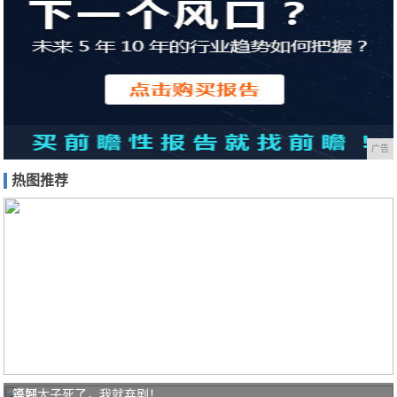
广告
热图推荐
说好
等到太子死了，我就弃剧！