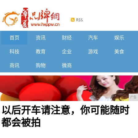
首页
资讯
财经
汽车
娱乐
科技
教育
企业
游戏
美食
商讯
购物
微商
广告
以后开车请注意，你可能随时
都会被拍