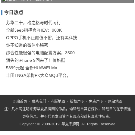
的高
今日热点
干精
英玛
芳华二十，格之格与时代同行
全新Jeep指挥官PHEV：900K
丽
OPPO手机不止颜值不俗，还有黑科技
苏，
你不知道的微信小秘密
结
综合性能很强的电脑配置方案，3500
消失的iPhone 9回来了！价格挺
5899元起 全新HUAWEI Ma
丰田TNGA架构PK大众MQB平台，
网站首页
-
联系我们
-
老版地图
-
版权声明
-
免责声明
-
网站地图
注：凡本网注明来源华夏品牌网的作品，均转载自其它媒体，转载目的在于传递
更多信息，并不代表本网赞同其观点和对其真实性负责。
Copyright © 2009-2019 华夏品牌网 All Rights Reserved