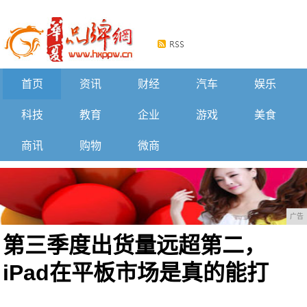
首页
资讯
财经
汽车
娱乐
科技
教育
企业
游戏
美食
商讯
购物
微商
广告
第三季度出货量远超第二，
iPad在平板市场是真的能打