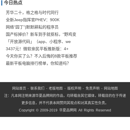
今日热点
干精
英玛
芳华二十，格之格与时代同行
全新Jeep指挥官PHEV：900K
丽
网络“园丁”|默默耕耘的程序员
苏，
国产标掉价？新车到手就抠标，“野鸡变
结
「开放源代码」（app、小程序、we
3437元！微软亲民平板推新版：4+
今天你买了么？不入后悔的8款平板推荐
最新平板电脑排行榜单，你知道吗？
网站首页
-
联系我们
-
老版地图
-
版权声明
-
免责声明
-
网站地图
注：凡本网注明来源华夏品牌网的作品，均转载自其它媒体，转载目的在于传递
更多信息，并不代表本网赞同其观点和对其真实性负责。
Copyright © 2009-2019 华夏品牌网 All Rights Reserved