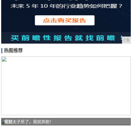
广告
热图推荐
说好
等到太子死了，我就弃剧！
的高